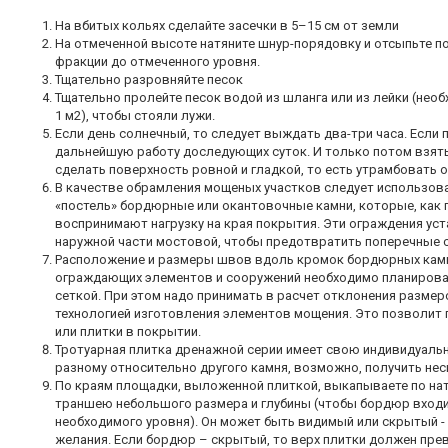
На вбитых кольях сделайте засечки в 5–15 см от земли
На отмеченной высоте натяните шнур-порядовку и отсыпьте п
фракции до отмеченного уровня.
Тщательно разровняйте песок
Тщательно пролейте песок водой из шланга или из лейки (нео
1 м2), чтобы стояли лужи.
Если день солнечный, то следует выждать два-три часа. Если
дальнейшую работу доследующих суток. И только потом взять
сделать поверхность ровной и гладкой, то есть утрамбовать
В качестве обрамления мощеных участков следует использов
«постель» бордюрные или окантовочные камни, которые, как 
воспринимают нагрузку на края покрытия. Эти ограждения ус
наружной части мостовой, чтобы предотвратить поперечные с
Расположение и размеры швов вдоль кромок бордюрных камн
ограждающих элементов и сооружений необходимо планирова
сеткой. При этом надо принимать в расчет отклонения размер
технологией изготовления элементов мощения. Это позволит 
или плитки в покрытии.
Тротуарная плитка дренажной серии имеет свою индивидуаль
разному относительно другого камня, возможно, получить не
По краям площадки, выложенной плиткой, выкапываете по на
траншею небольшого размера и глубины (чтобы бордюр входи
необходимого уровня). Он может быть видимый или скрытый -
желания. Если бордюр – скрытый, то верх плитки должен пр